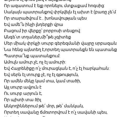
Որ ազատում է ելք որոնելու մտքաքամ հոգսից:
Սակայն պատրանքով փրկվելն էլ ախտ է (բառը չե՛մ 
Որ տարածվում է... խոնավության պես
Եվ ամե՜ն ինչի լնդերքի վրա
Բացում իր վերքը՝ բորբոսի տեսքով:
Անգե՛տ տղաներ,մի՞թե չգիտեք
Մեր միակ փրկչի սուրբ գերեզմանի վայրը սրբազան
Նա հենց այնտեղ է,որտեղ պատրանքն են պատանքու
Պատրա՜նք պատանքում:
Ամուլն ամուր չէ, ոչ էլ ամուրի:
Եվ Հայրենիքը ո՛չ մուրացկան է, ո՛չ էլ հարկահան:
Եվ սերն էլ տուրք չէ, ոչ էլ գթություն,
Որ ամեն մեկը կամ տա, կամ տածի,
Այլ սուրբ ավյուն է
Ու սուրբ արյուն է,
Որ պիտի տա ծիլ
Անկողիններում թե՛ մոր, թե՛ մանկան,
Որտեղ սավանը ճմռտորվում է ո՛չ սավանի պես,