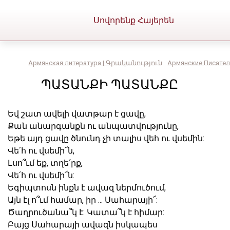
Սովորենք Հայերեն
Армянская литература | Գրականություն
Армянские Писател
ՊԱՏԱՆՔԻ ՊԱՏԱՆՔԸ
Եվ շատ ավելի վատթար է ցավը,
Քան անարգանքն ու անպատվությունը,
Եթե այդ ցավը ծնունդ չի տալիս վեհ ու վսեմին:
Վե՛հ ու վսեմի՜ն,
Լսո՞ւմ եք, տղե՛րք,
Վե՛հ ու վսեմի՜ն:
Եգիպտոսն ինքն է ավազ ներմուծում,
Այն էլ ո՞ւմ համար, իր ... Սահարայի՜:
Ծաղրուծանա՞կ է: Կատա՞կ է հիմար:
Բայց Սահարայի ավազն իսկապես