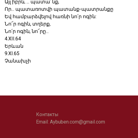
Այլ իբրև ... պատա՜նք,
Որ... պատառոտվի պատանք-պատրանքը
Եվ համբարձվելով հառնի նո՛ր ոգին:
Նո՜ր ոգին, տղերք,
Նո՛ր ոգին, նո՜րը...
4.XII.64
Երևան
9.XI.65
Չանախչի
Контакты
Email:
Aybuben.com@gmail.com