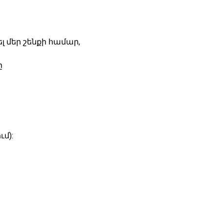
 մեր շենքի համար,
ը
մ):