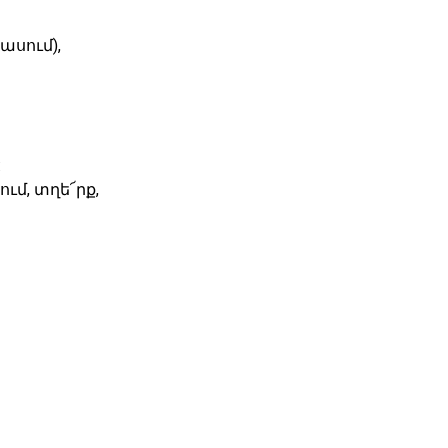
ասում),
:
մ, տղե՜րք,