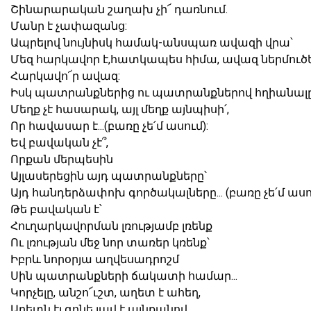
Շինարարական շաղախ չի՜ դառնում.
Մանր է չափազանց:
Ապրելով նույնիսկ համակ-անսպառ ավազի վրա՝
Մեզ հարկավոր է,հատկապես հիմա, ավազ ներմուծել
Հարկավո՜ր ավազ:
Իսկ պատրանքներից ու պատրանքներով հղիանալ
Մեղք չէ հասարակ, այլ մեղք այնպիսի՛,
Որ հավասար է...(բառը չե՛մ ասում):
Եվ բավական չէ՞,
Որքան մերպեսին
Այլասերեցին այդ պատրանքները՝
Այդ հանդերձափոխ գործակալները... (բառը չե՛մ ասու
Թե բավական է՝
Հուղարկավորման լռությամբ լռենք
Ու լռության մեջ նոր տառեր կռենք՝
Իբրև նորօրյա աղվեսադրոշմ
Սին պատրանքների ճակատի համար...
Կորչելը, անշո՜ւշտ, աղետ է ահեղ,
Աղետն էլ գոնե լավ է այնքանով,