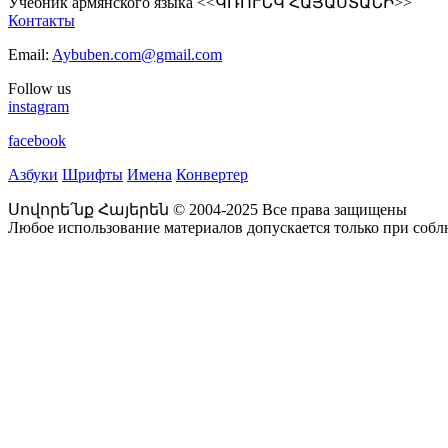
Учебник армянского языка <<ԿՌՈՒՆԿ ՀԱՅԱՍՏԱՆԻ>>
Контакты
Email:
Aybuben.com@gmail.com
Follow us
instagram
facebook
Азбуки
Шрифты
Имена
Конвертер
Սովորե՛նք Հայերեն © 2004-2025 Все права защищены
Любое использование материалов допускается только при соб