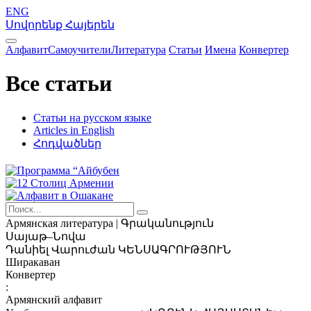
ENG
Սովորենք Հայերեն
Алфавит
Самоучители
Литература
Статьи
Имена
Конвертер
Все статьи
Статьи на русском языке
Articles in English
Հոդվածներ
Армянская
литература | Գրականություն
Սայաթ–Նովա
Դանիել Վարուժան
ԿԵՆՍԱԳՐՈՒԹՅՈՒՆ
Ширакаван
Конвертер
:
Армянский алфавит