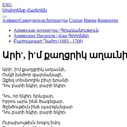
ENG
Սովորենք Հայերեն
Алфавит
Самоучители
Литература
Статьи
Имена
Конвертер
Армянская литература | Գրականություն
Армянские Писатели | Հայ Գրողներ
Բաղդասար Դպիր (1683 - 1768)
Արի', ի'մ քաղցրիկ աղաւն
Արի', ի'մ քաղցրիկ աղաւնի,
Ոսկի խնծոր զարմանալի,
Զքեզ տեսնողին բիւր երանի.
Դու բարի եկիր, բարի եկիր։
Դու, որ եկիր, երևցար,
Իբրու արև ինձ ծագեցար,
Ցընծութիւն ինձ պարգևեցար
Դու բարի եկիր, բարի եկիր։
Ուրախութիւն հոգոյ իմոյ