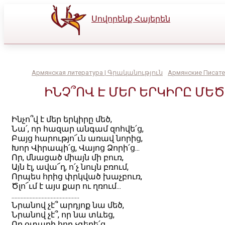
Սովորենք Հայերեն
Армянская литература | Գրականություն
Армянские Писате
ԻՆՉ՞ՈՎ Է ՄԵՐ ԵՐԿԻՐԸ ՄԵԾ.
Ինչո՞վ է մեր երկիրը մեծ,
Նա՛, որ հազար անգամ զոհվե՛ց,
Բայց հարությո՜ւն առավ նորից,
Խոր Վիրապի՛ց, Վայոց Ձորի՛ց...
Որ, մնացած միայն մի բուռ,
Այն էլ, ավա՜ղ, ո՛չ նույն բռում,
Որպես հրից փրկված խաչբուռ,
Ծլո՜ւմ է այս քար ու ղռում...
.............................................
Նրանով չէ՞ արդյոք նա մեծ,
Նրանով չէ՞, որ նա տևեց,
Որ օտարի հող չգերե՛ց,