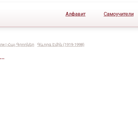
Алфавит
Самоучители
ли | Հայ Գրողներ
Գևորգ Էմին (1919-1998)
..