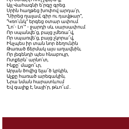
Այլ Վահագնի ե՛րգը գրեց.
Սրին հաղթեց խոփով արդա՛ր,
“Սիրեց ղալամ, գիր ու դավթար”,
“Կռո՛ւնկ” երգեց օտար ափում.
“Լո՛- Լո՛” - ջարդի սև սարսափում.
Որ սպանվե՛ց, բայց չմեռա՜վ,
Որ սպառվե՛ց, բայց չկորա՜վ,
Ինչպես իր տան նոր ձեղունին
Թառած ճերմակ այս աղավնին,
Որ լեգենդի պես հնաբույր,
Ոտքերն՝ արնո՛տ,
Ինքը՝ մաքո՜ւր,
Արյան ծովից ելա՜ծ կրկին,
Աչքը հառած արեգակին,
Նրա նման հարատևում
Եվ գալիք է, նայի՛ր, թևո՜ւմ...