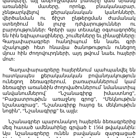
վանկերը, այլ ամբողջական բառերը կամ նրանց
առանձին մասերը, որոնք, բնականաբար,
չենթարկվելով քերականական կանոնների,
վերծանման ու ճիշտ ընթերցման ժամանակ
ստեղծում են լուրջ դժվարություններ ու
բարդություններ: Գրերի այս տեսակը օգտագործել
են հին եգիպտացիները, շումերները եւ չինացիները:
Գաղափարագրեր հանդիպում են նաեւ գրի
մշակույթի հետ հնամյա ծանոթություն ունեցող
մյուս հին ժողովուրդների, այդ թվում նաեւ հայերի
մոտ:
Գաղափարագրերը հայերենում պահպանվել են
հատկապես քերականական բովանդակություն
ունեցող ձեռագրերում, բառարաններում կամ
ձեռագիր առանձին ժողովածուներում՝ նմանատիպ
անվանումներով՝ “Նշանագիրք իմաստնոց”,
“Բացատրութիւն առաջնոյ գրոց”, “Մեկնութիւն
նշանագրաց”, “Նշանագիրք հայոց եւ մեկնութիւն
նոցին”, “Նշանագիրք” եւ այլն:
Նշանագրեր պարունակող հայերեն ձեռագրերից
մեզ հասած ամենահինը գրված է 1564 թվականին:
Այս նշանագրերը ունեն բավական զարգացած