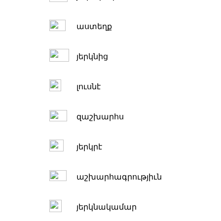
աստեղք
յերկնից
լուսնէ
զաշխարհս
յերկրէ
աշխարհագրությիւն
յերկնակամար