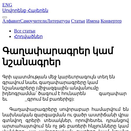
ENG
Սովորենք Հայերեն
Алфавит
Самоучители
Литература
Статьи
Имена
Конвертер
Все статьи
Հոդվածներ
Գաղափարագրեր կամ
նշանագրեր
Գրի պատմության մեջ կարեւորագույն տեղ են
գրավում նաեւ գաղափարագրերը կամ
նշանագրերը (միջազգային անվանումը
իդեոգրամմա՝ ծագում է հունարեն
գաղափար
եւ
_գրում եմ բառերից):
Գաղափարագրերը սովորաբար համարվում են
նախնական զարգացման ու ցածր աստիճանի վրա
գտնվող գրերի տեսակներ, որովհետեւ դրանցով
արտահայտվում են ոչ թե բառերի հնչյունները կամ