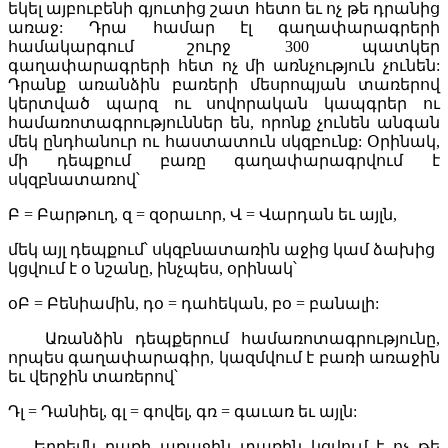
եկել այբուբենի գյուտից շատ հետո եւ ոչ թե դրանից
առաջ: Դրա համար էլ գաղափարագրերի
համակարգում շուրջ 300 պատկեր
գաղափարագրերի հետ ոչ մի առնչություն չունեն:
Դրանք առանձին բառերի մեսրոպյան տառերով
կերտված պարզ ու սովորական կապգրեր ու
համառոտագրություններ են, որոնք չունեն անգան
մեկ ընդհանուր ու հաստատուն սկզբունք: Օրինակ,
մի դեպքում բառը գաղափարագրվում է
սկզբնատառով՝
Բ = Բարթուղ, զ = զօրաւոր, Վ = Վարդան եւ այլն,
մեկ այլ դեպքում՝ սկզբնատառին աջից կամ ձախից
կցվում է օ նշանը, ինչպես, օրինակ՝
օԲ = Բենիամին, դօ = դահեկան, բօ = բանալի:
Առանձին դեպքերում համառոտագրությունը,
որպես գաղափարագիր, կազմվում է բառի առաջին
եւ վերջին տառերով՝
Դլ = Դանիել, գլ = գովել, գռ = գաւառ եւ այլն:
Երբեմն բառի առաջին տառին կցվում է ոչ թե