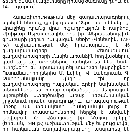
ձեւեր, եւ մասնագետները դրանց ծագումը դնում են
14-րդ դարում:
Հայագիտութության մեջ գաղափարագրերով
սկսել են հետաքրքրվել դեռեւս 18-րդ դարի կեսերից:
Արաջինը դրանց վրա ուշադրություն է դարձրել
Մխիթար Սեբաստացին, որն իր “Քերականութիւն
գրաբարի լեզուի հայկազան սեռի” (Վենետիկ, 1730
թ.) աշխատության մեջ հրատարակել է 46
գաղափարագրեր: Հետագայում
գաղափարագրերի մասին առանձին հոդվածներով
կամ այլեւայլ առիթներով հանդես են եկել նաեւ
ուրիշները եւ արտահայտել տարբեր կարծիքներ:
Ուսումնասիրողներից Մ. Էմինը, Վ. Լանգլուան, Գ.
Զարբհանալյանը պնդում էին, որ
գաղափարագրերը հայկական գրերի նախնական
տեսակներն են, որոնք գործածվել են մեսրոպյան
այբուբենի ստեղծումից առաջ՝ հեթանոսական
շրջանում, որպես սղագրություն, արագագրության
միջոց: Այս տեսակետը միանգամայն լուրջ եւ
հիմնավոր փաստարկներով հերքել է անվանի
լեզվաբան Հր. Աճառյանը իր “Հայոց գրերը”
(Երեւան, 1984 թ.) աշխատության մեջ եւ ցույց տվել,
որ հայկական գաղափարագրերը ասպարեզ են