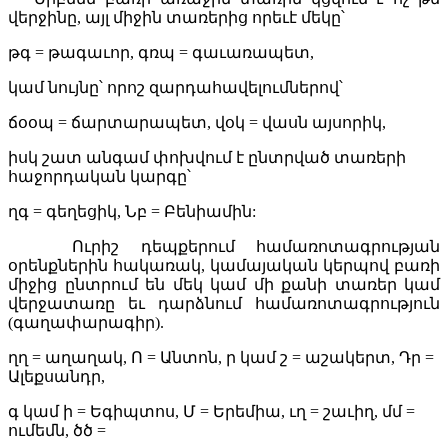
վերջինը, այլ միջին տառերից որեւէ մեկը՝
թգ = թագաւոր, գռպ = գաւառապետ,
կամ նույնը՝ որոշ զարդահավելումներով՝
ճօօպ = ճարտարապետ, վօկ = վասն այսորիկ,
իսկ շատ անգամ փոխվում է ընտրված տառերի
հաջորդական կարգը՝
ղգ = գեղեցիկ, Նբ = Բենիամին:
Ուրիշ դեպքերում համառոտագրության
օրենքներին հակառակ, կամայական կերպով բառի
միջից ընտրում են մեկ կամ մի քանի տառեր կամ
վերջատառը եւ դարձնում համառոտագրություն
(գաղափարագիր).
ղղ = աղաղակ, Ո = Անտոն, ր կամ շ = աշակերտ, Դր =
Ալեքսանդր,
գ կամ ի = Եգիպտոս, Մ = Երեմիա, ւղ = շաւիղ, մմ =
ումեմն, ծծ =