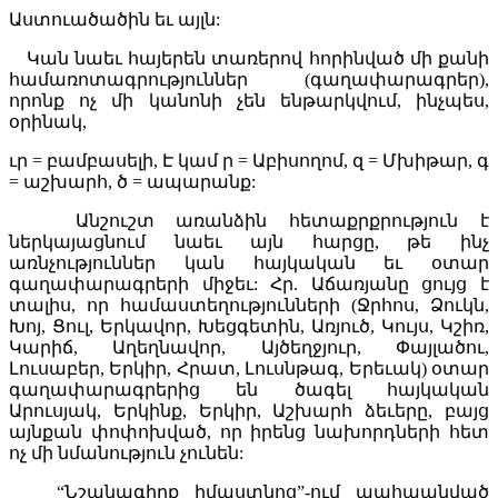
Աստուածածին եւ այլն:
Կան նաեւ հայերեն տառերով հորինված մի քանի
համառոտագրություններ (գաղափարագրեր),
որոնք ոչ մի կանոնի չեն ենթարկվում, ինչպես,
օրինակ,
ւր = բամբասելի, Է կամ ր = Աբիսողոմ, զ = Մխիթար, գ
= աշխարհ, ծ = ապարանք:
Անշուշտ առանձին հետաքրքրություն է
ներկայացնում նաեւ այն հարցը, թե ինչ
առնչություններ կան հայկական եւ օտար
գաղափարագրերի միջեւ: Հր. Աճառյանը ցույց է
տալիս, որ համաստեղությունների (Ջրհոս, Ձուկն,
Խոյ, Ցուլ, Երկավոր, Խեցգետին, Առյուծ, Կույս, Կշիռ,
Կարիճ, Աղեղնավոր, Այծեղջյուր, Փայլածու,
Լուսաբեր, Երկիր, Հրատ, Լուսնթագ, Երեւակ) օտար
գաղափարագրերից են ծագել հայկական
Արուսյակ, Երկինք, Երկիր, Աշխարհ ձեւերը, բայց
այնքան փոփոխված, որ իրենց նախորդների հետ
ոչ մի նմանություն չունեն:
“Նշանագիրք իմաստնոց”-ում պահպանված