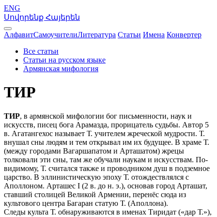
ENG
Սովորենք Հայերեն
Алфавит
Самоучители
Литература
Статьи
Имена
Конвертер
Все статьи
Статьи на русском языке
Армянская мифология
ТИР
ТИР
, в армянской мифологии бог письменности, наук и
искусств, писец бога Арамазда, прорицатель судьбы. Автор 5
в. Агатангехос называет Т. учителем жреческой мудрости. Т.
внушал сны людям и тем открывал им их будущее. В храме Т.
(между городами Вагаршапатом и Арташатом) жрецы
толковали эти сны, там же обучали наукам и искусствам. По-
видимому, Т. считался также и проводником душ в подземное
царство. В эллинистическую эпоху Т. отождествлялся с
Аполлоном. Арташес I (2 в. до н. э.), основав город Арташат,
ставший столицей Великой Армении, перенёс сюда из
культового центра Багаран статую Т. (Аполлона).
Следы культа Т. обнаруживаются в именах Тиридат («дар Т.»),