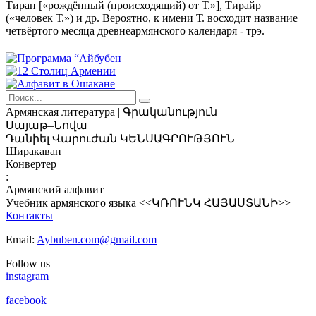
Тиран [«рождённый (происходящий) от Т.»], Тирайр
(«человек Т.») и др. Вероятно, к имени Т. восходит название
четвёртого месяца древнеармянского календаря - трэ.
Армянская
литература | Գրականություն
Սայաթ–Նովա
Դանիել Վարուժան
ԿԵՆՍԱԳՐՈՒԹՅՈՒՆ
Ширакаван
Конвертер
:
Армянский алфавит
Учебник армянского языка <<ԿՌՈՒՆԿ ՀԱՅԱՍՏԱՆԻ>>
Контакты
Email:
Aybuben.com@gmail.com
Follow us
instagram
facebook